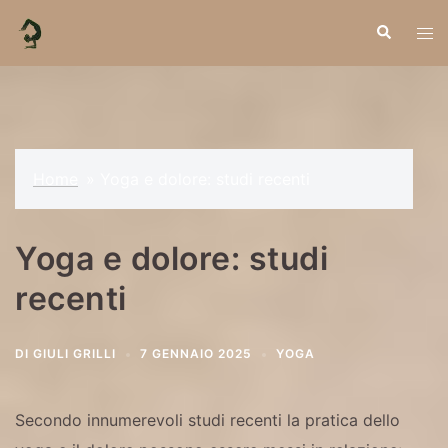
Vai
Cerca
Mos
al
men
contenuto
Home
»
Yoga e dolore: studi recenti
Yoga e dolore: studi
recenti
DI
GIULI GRILLI
7 GENNAIO 2025
YOGA
Secondo innumerevoli studi recenti la pratica dello