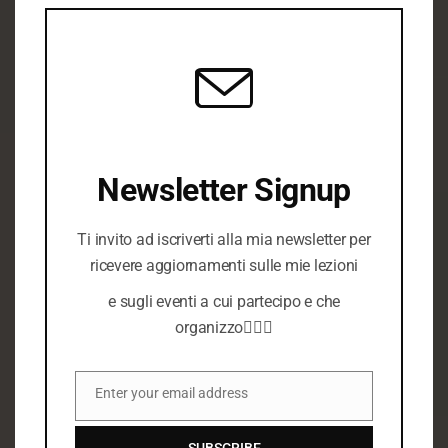
THIS
MOD
PROSSIMO EVENTO:
5 POSTI ANCORA DISPONIBILI
Newsletter Signup
Ti invito ad iscriverti alla mia newsletter per
ricevere aggiornamenti sulle mie lezioni
e sugli eventi a cui partecipo e che
organizzo🧘🏻‍♀️
Enter your email address
Email
SUBSCRIBE